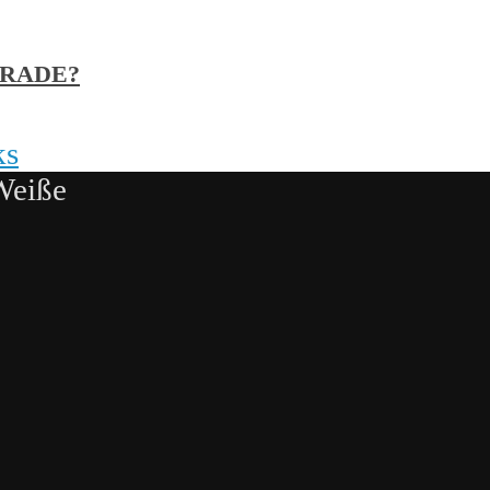
GRADE?
ks
Weiße