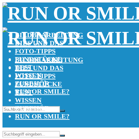
BILDBEARBEITUNG
DIES UND DAS
FOTO-TIPPS
FUNDSTÜCKE
BILDBEARBEITUNG
TEST
DIES UND DAS
WISSEN
FOTO-TIPPS
ZUBEHÖR
FUNDSTÜCKE
RUN OR SMILE?
TEST
WISSEN
ZUBEHÖR
RUN OR SMILE?