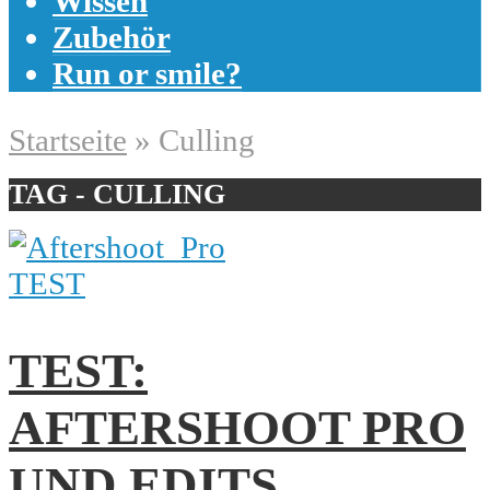
Wissen
Zubehör
Run or smile?
Startseite
»
Culling
TAG - CULLING
TEST
TEST:
AFTERSHOOT PRO
UND EDITS