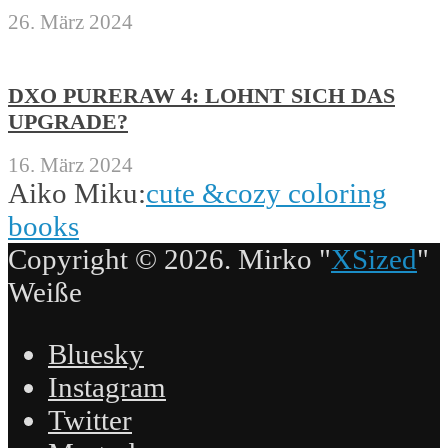
26. März 2024
DXO PURERAW 4: LOHNT SICH DAS
UPGRADE?
16. März 2024
Aiko Miku:
cute &cozy coloring
books
Copyright © 2026. Mirko "
XSized
"
Weiße
Bluesky
Instagram
Twitter