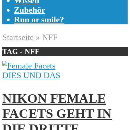
Wissen
Zubehör
Run or smile?
Startseite
»
NFF
TAG - NFF
DIES UND DAS
NIKON FEMALE
FACETS GEHT IN
DIE DRITTE