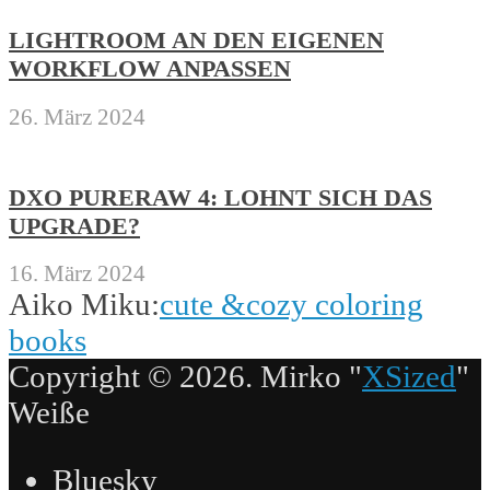
LIGHTROOM AN DEN EIGENEN
WORKFLOW ANPASSEN
26. März 2024
DXO PURERAW 4: LOHNT SICH DAS
UPGRADE?
16. März 2024
Aiko Miku:
cute &cozy coloring
books
Copyright © 2026. Mirko "
XSized
"
Weiße
Bluesky