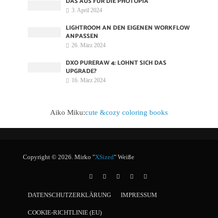
DAS AUS FÜR DIE PHOTOPIA
3. April 2024
LIGHTROOM AN DEN EIGENEN WORKFLOW
ANPASSEN
26. März 2024
DXO PURERAW 4: LOHNT SICH DAS
UPGRADE?
16. März 2024
Aiko Miku:
cute &cozy coloring books
Copyright © 2026. Mirko "
XSized
" Weiße
DATENSCHUTZERKLÄRUNG
IMPRESSUM
COOKIE-RICHTLINIE (EU)