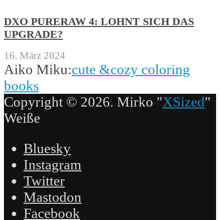
DXO PURERAW 4: LOHNT SICH DAS
UPGRADE?
16. März 2024
Aiko Miku:
cute &cozy coloring
books
Copyright © 2026. Mirko "
XSized
"
Weiße
Bluesky
Instagram
Twitter
Mastodon
Facebook