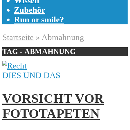
Wissen
Zubehör
Run or smile?
Startseite
»
Abmahnung
TAG - ABMAHNUNG
DIES UND DAS
VORSICHT VOR
FOTOTAPETEN