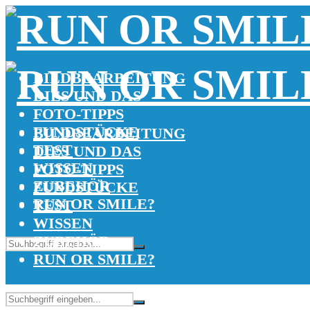
BILDBEARBEITUNG
DIES UND DAS
FOTO-TIPPS
FUNDSTÜCKE
BILDBEARBEITUNG
TEST
DIES UND DAS
WISSEN
FOTO-TIPPS
ZUBEHÖR
FUNDSTÜCKE
RUN OR SMILE?
TEST
WISSEN
ZUBEHÖR
RUN OR SMILE?