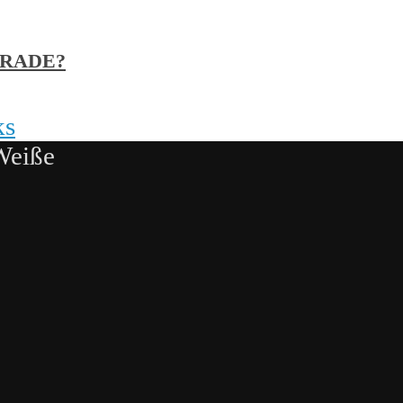
GRADE?
ks
Weiße