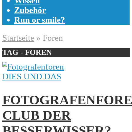
Wissen
Zubehör
Run or smile?
Startseite
»
Foren
TAG - FOREN
DIES UND DAS
FOTOGRAFENFORE
CLUB DER
BESSERWISSER?