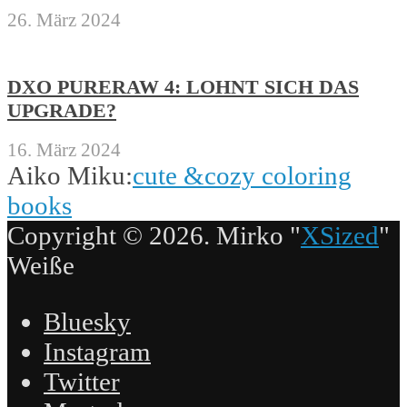
26. März 2024
DXO PURERAW 4: LOHNT SICH DAS
UPGRADE?
16. März 2024
Aiko Miku:
cute &cozy coloring
books
Copyright © 2026. Mirko "
XSized
"
Weiße
Bluesky
Instagram
Twitter