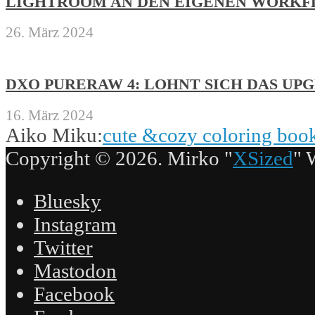
LIGHTROOM AN DEN EIGENEN WORKF
26. März 2024
DXO PURERAW 4: LOHNT SICH DAS UP
16. März 2024
Aiko Miku:
cute &cozy coloring boo
Copyright © 2026. Mirko "
XSized
" 
Bluesky
Instagram
Twitter
Mastodon
Facebook