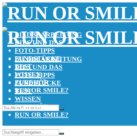
BILDBEARBEITUNG
DIES UND DAS
FOTO-TIPPS
FUNDSTÜCKE
BILDBEARBEITUNG
TEST
DIES UND DAS
WISSEN
FOTO-TIPPS
ZUBEHÖR
FUNDSTÜCKE
RUN OR SMILE?
TEST
WISSEN
ZUBEHÖR
RUN OR SMILE?