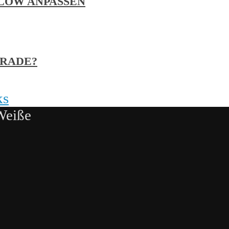
LOW ANPASSEN
GRADE?
ks
Weiße