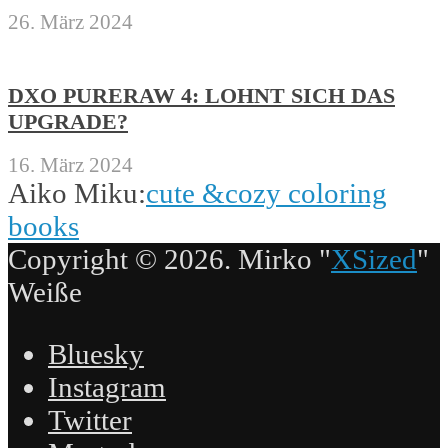
26. März 2024
DXO PURERAW 4: LOHNT SICH DAS
UPGRADE?
16. März 2024
Aiko Miku:
cute &cozy coloring
books
Copyright © 2026. Mirko "
XSized
"
Weiße
Bluesky
Instagram
Twitter