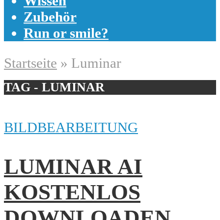
Wissen
Zubehör
Run or smile?
Startseite
»
Luminar
TAG - LUMINAR
BILDBEARBEITUNG
LUMINAR AI
KOSTENLOS
DOWNLOADEN