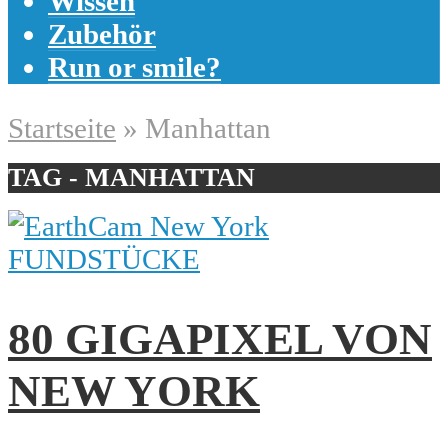
Wissen
Zubehör
Run or smile?
Startseite
»
Manhattan
TAG - MANHATTAN
FUNDSTÜCKE
80 GIGAPIXEL VON
NEW YORK