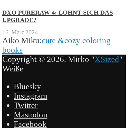
DXO PURERAW 4: LOHNT SICH DAS
UPGRADE?
16. März 2024
Aiko Miku:
cute &cozy coloring
books
Copyright © 2026. Mirko "
XSized
"
Weiße
Bluesky
Instagram
Twitter
Mastodon
Facebook