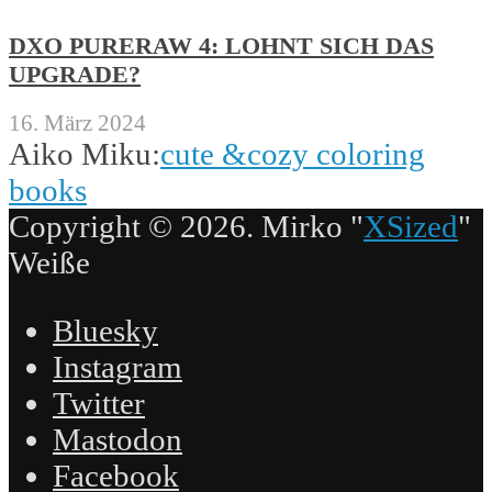
DXO PURERAW 4: LOHNT SICH DAS
UPGRADE?
16. März 2024
Aiko Miku:
cute &cozy coloring
books
Copyright © 2026. Mirko "
XSized
"
Weiße
Bluesky
Instagram
Twitter
Mastodon
Facebook