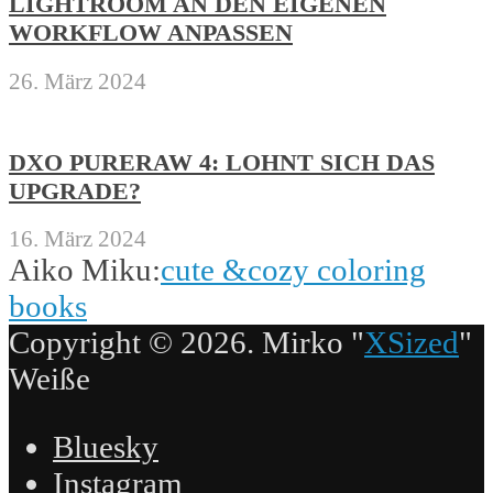
LIGHTROOM AN DEN EIGENEN
WORKFLOW ANPASSEN
26. März 2024
DXO PURERAW 4: LOHNT SICH DAS
UPGRADE?
16. März 2024
Aiko Miku:
cute &cozy coloring
books
Copyright © 2026. Mirko "
XSized
"
Weiße
Bluesky
Instagram