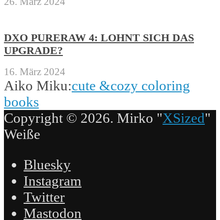
26. März 2024
DXO PURERAW 4: LOHNT SICH DAS
UPGRADE?
16. März 2024
Aiko Miku:
cute &cozy coloring
books
Copyright © 2026. Mirko "
XSized
"
Weiße
Bluesky
Instagram
Twitter
Mastodon