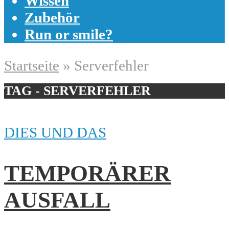
Wissen
Zubehör
Run or smile?
Startseite
»
Serverfehler
TAG - SERVERFEHLER
DIES UND DAS
TEMPORÄRER
AUSFALL