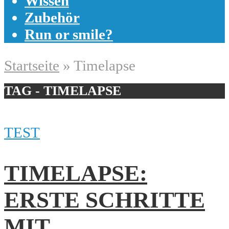
Wissen
Zubehör
Run or smile?
Startseite
»
Timelapse
TAG - TIMELAPSE
TEST
TIMELAPSE:
ERSTE SCHRITTE
MIT