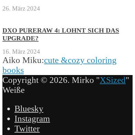
26. März 2024
DXO PURERAW 4: LOHNT SICH DAS
UPGRADE?
16. März 2024
Aiko Miku:
cute &cozy coloring
books
Copyright © 2026. Mirko "
XSized
"
Weiße
Bluesky
Instagram
Twitter