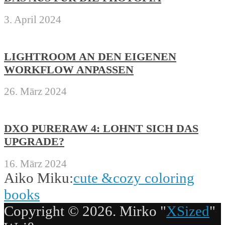
3. April 2024
LIGHTROOM AN DEN EIGENEN
WORKFLOW ANPASSEN
26. März 2024
DXO PURERAW 4: LOHNT SICH DAS
UPGRADE?
16. März 2024
Aiko Miku:
cute &cozy coloring
books
Copyright © 2026. Mirko "
XSized
"